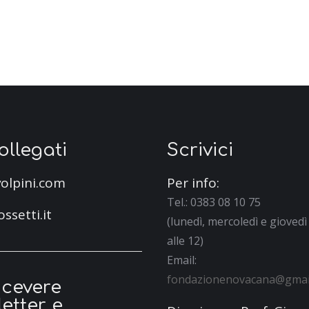
collegati
Scrivici
olpini.com
Per info:
Tel.: 0383 08 10 75
ossetti.it
(lunedì, mercoledì e giovedì 
alle 12)
Email:
fondazionenovacana@gmai
icevere
etter e