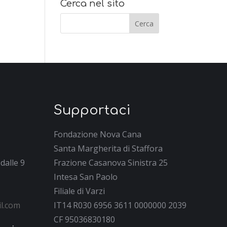
Cerca nel sito
Supportaci
Fondazione Nova Cana
Santa Margherita di Staffora
dalle 9
Frazione Casanova Sinistra 25
Intesa San Paolo
Filiale di Varzi
l.com
IT14 R030 6956 3611 0000000 2039
CF 95036830180