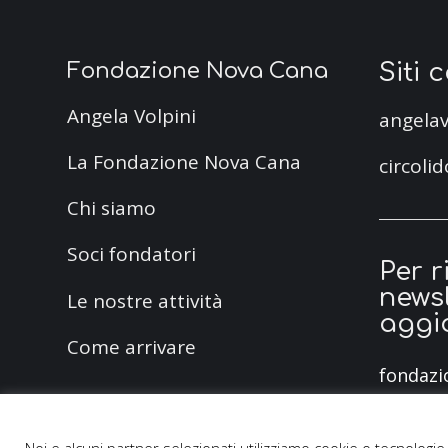
Siti 
Fondazione Nova Cana
Angela Volpini
angelav
La Fondazione Nova Cana
circolid
Chi siamo
Soci fondatori
Per r
newsl
Le nostre attività
aggi
Come arrivare
fondazi
m