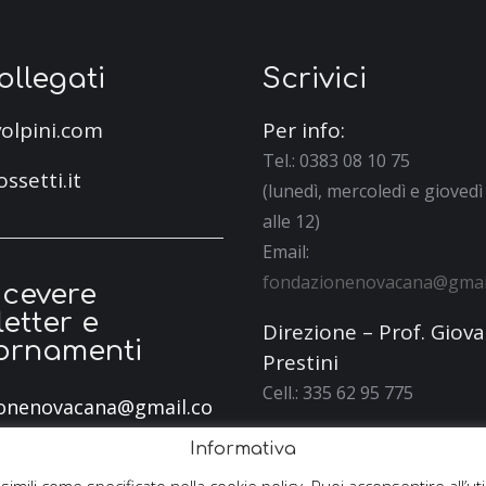
collegati
Scrivici
olpini.com
Per info:
Tel.: 0383 08 10 75
ossetti.it
(lunedì, mercoledì e giovedì 
alle 12)
Email:
fondazionenovacana@gmai
icevere
etter e
Direzione – Prof. Giov
ornamenti
Prestini
Cell.: 335 62 95 775
onenovacana@gmail.co
Segreteria
Informativa
Cell.: 335 64 81 700