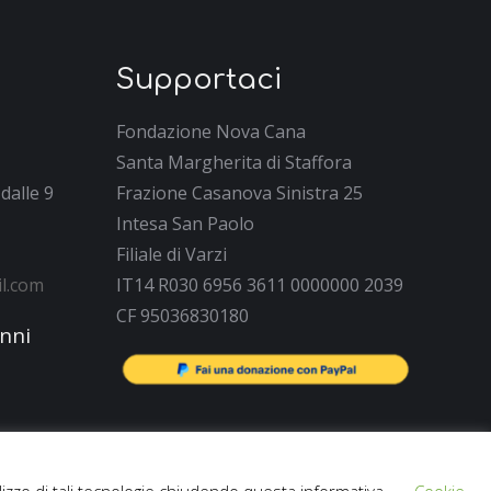
Supportaci
Fondazione Nova Cana
Santa Margherita di Staffora
dalle 9
Frazione Casanova Sinistra 25
Intesa San Paolo
Filiale di Varzi
l.com
IT14 R030 6956 3611 0000000 2039
CF 95036830180
anni