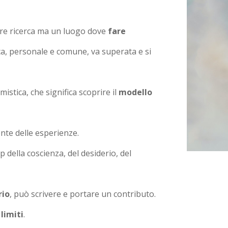
are ricerca ma un luogo dove
fare
rca, personale e comune, va superata e si
istica, che significa scoprire il
modello
te delle esperienze.
 della coscienza, del desiderio, del
rio
, può scrivere e portare un contributo.
 limiti
.