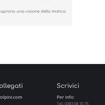
he aprono una visione della mistica
collegati
Scrivici
olpini.com
Per info:
Tel.: 0383 08 10 75