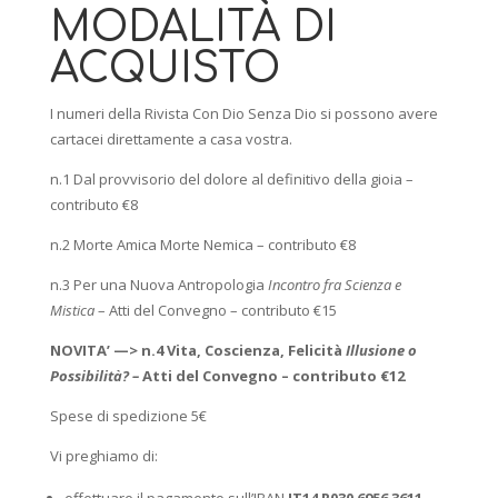
MODALITÀ DI
ACQUISTO
I numeri della Rivista Con Dio Senza Dio si possono avere
cartacei direttamente a casa vostra.
n.1 Dal provvisorio del dolore al definitivo della gioia –
contributo €8
n.2 Morte Amica Morte Nemica – contributo €8
n.3 Per una Nuova Antropologia
Incontro fra Scienza e
Mistica
– Atti del Convegno – contributo €15
NOVITA’ —> n.4 Vita, Coscienza, Felicità
Illusione o
Possibilità? –
Atti del Convegno – contributo €12
Spese di spedizione 5€
Vi preghiamo di:
effettuare il pagamento sull’IBAN
IT14 R030 6956 3611