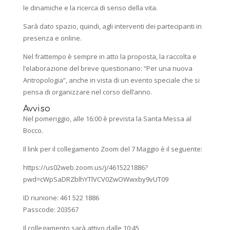
le dinamiche e la ricerca di senso della vita.
Sarà dato spazio, quindi, agli interventi dei partecipanti in
presenza e online.
Nel frattempo è sempre in atto la proposta, la raccolta e
l’elaborazione del breve questionario: “Per una nuova
Antropologia”, anche in vista di un evento speciale che si
pensa di organizzare nel corso dell’anno.
Avviso
Nel pomeriggio, alle 16:00 è prevista la Santa Messa al
Bocco.
Il link per il collegamento Zoom del 7 Maggio è il seguente:
https://us02web.zoom.us/j/4615221886?
pwd=cWpSaDRZblhYTlVCV0ZwOWwxby9vUT09
ID riunione: 461 522 1886
Passcode: 203567
Il collegamento sarà attivo dalle 10:45