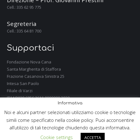
Direzione – Prof. Giovanni Prestini
Cell.: 335 62 95 775
Segreteria
Cell.: 335 64 81 700
Supportaci
Fondazione Nova Cana
Santa Margherita di Staffora
Frazione Casanova Sinistra 25
Intesa San Paolo
Filiale di Varzi
IT14 R030 6956 3611 0000000 2039
Informativa
CF 95036830180
Noi e alcuni partner selezionati utilizziamo cookie o tecnologie
simili come specificato nella cookie policy. Puoi acconsentire
all’utilizzo di tali tecnologie chiudendo questa informativa.
Cookie settings
ACCETTA