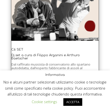
C6 SET
Dj set a cura di Filippo Arganini e Arthuro
Baetscher
Dal raffinato musicista di conservatorio allo spartano
autodidatta, dall’esperto fabbricante di assoli al
principiante entusiasta, dai 3 ai 99 anni. I Porte’perte
Informativa
sono un laboratorio musicale ambulante al servizio del
ballo e della “buena
onda”.
Noi e alcuni partner selezionati utilizziamo cookie o tecnologie
Valzer, mazurche, balcaniche, danze in cerchio… da
ballare in una grande sala, nel tepore di uno malga o per
simili come specificato nella cookie policy. Puoi acconsentire
la caciarosa strada.
all’utilizzo di tali tecnologie chiudendo questa informativa.
Cookie settings
ACCETTA