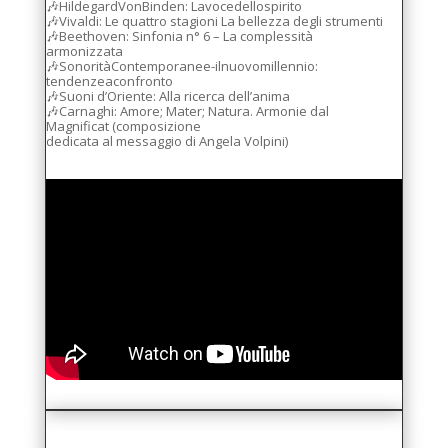
🎶HildegardVonBinden: Lavocedellospirito
🎶Vivaldi: Le quattro stagioni La bellezza degli strumenti
🎶Beethoven: Sinfonia n° 6 – La complessità
armonizzata
🎶SonoritàContemporanee-ilnuovomillennio:
tendenzeaconfronto
🎶Suoni d’Oriente: Alla ricerca dell’anima
🎶Carnaghi: Amore; Mater; Natura. Armonie dal
Magnificat (composizione
dedicata al messaggio di Angela Volpini)