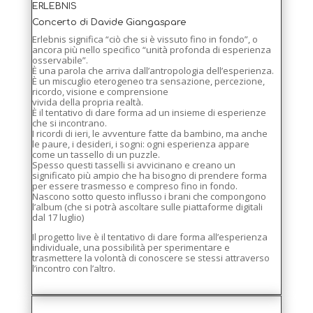
ERLEBNIS
Concerto di Davide Giangaspare
Erlebnis significa “ciò che si è vissuto fino in fondo”, o
ancora più nello specifico “unità profonda di esperienza
osservabile”.
È una parola che arriva dall’antropologia dell’esperienza.
È un miscuglio eterogeneo tra sensazione, percezione,
ricordo, visione e comprensione
vivida della propria realtà.
È il tentativo di dare forma ad un insieme di esperienze
che si incontrano.
I ricordi di ieri, le avventure fatte da bambino, ma anche
le paure, i desideri, i sogni: ogni esperienza appare
come un tassello di un puzzle.
Spesso questi tasselli si avvicinano e creano un
significato più ampio che ha bisogno di prendere forma
per essere trasmesso e compreso fino in fondo.
Nascono sotto questo influsso i brani che compongono
l’album (che si potrà ascoltare sulle piattaforme digitali
dal 17 luglio)
Il progetto live è il tentativo di dare forma all’esperienza
individuale, una possibilità per sperimentare e
trasmettere la volontà di conoscere se stessi attraverso
l’incontro con l’altro.