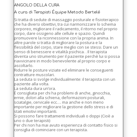
ANGOLO DELLA CURA
A cura di Terapisti Équipe Metodo Bertelé
Si tratta di sedute di massaggio posturale e fisioterapico
che ha diversi obiettivi, tra cui riarmonizzare lo schema
corporeo, migliorare il radicamento, il ritorno nel proprio
corpo, dare ossigeno alle cellule e spazio. Quindi
promuovere la riconnessione con la propria anima. In
altre parole si tratta di migliorare la postura e la
flessibilità del corpo, stare meglio con se stessi. Dare un
senso di benessere e vitalità psichica. . Il terapista
diventa uno strumento per il paziente perchè lui si possa
riavvicinare in modo benevolente al proprio corpo e
ascoltarlo.
Ridurre le posture viziate ed eliminare le conseguenti
contratture muscolari.
La seduta si svolge individualmente: il terapista con un
paziente alla volta.
La seduta dura un’ora.
È consigliata per chi ha problemi di anche, ginocchia,
ernie, dolori alla schiena, deformazioni posturali,
sciatalgie, cervicale ecc…. ma anche e non meno
importante per migliorare la gestione dello stress e di
stati emotivi importanti.
Si possono fare trattamenti individuali o doppi (Cioè a
uno o due terapisti)
Per chi non ha mai avuto esperienza di contatto fisico si
consiglia di cominciare con un terapista.