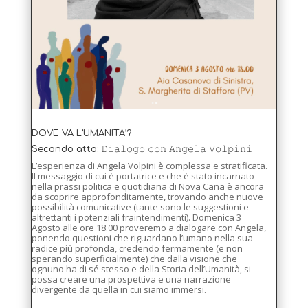
DOVE VA L’UMANITA’?
Secondo atto: 𝙳𝚒𝚊𝚕𝚘𝚐𝚘 𝚌𝚘𝚗 𝙰𝚗𝚐𝚎𝚕𝚊 𝚅𝚘𝚕𝚙𝚒𝚗𝚒
L’esperienza di Angela Volpini è complessa e stratificata.
Il messaggio di cui è portatrice e che è stato incarnato
nella prassi politica e quotidiana di Nova Cana è ancora
da scoprire approfonditamente, trovando anche nuove
possibilità comunicative (tante sono le suggestioni e
altrettanti i potenziali fraintendimenti). Domenica 3
Agosto alle ore 18.00 proveremo a dialogare con Angela,
ponendo questioni che riguardano l’umano nella sua
radice più profonda, credendo fermamente (e non
sperando superficialmente) che dalla visione che
ognuno ha di sé stesso e della Storia dell’Umanità, si
possa creare una prospettiva e una narrazione
divergente da quella in cui siamo immersi.