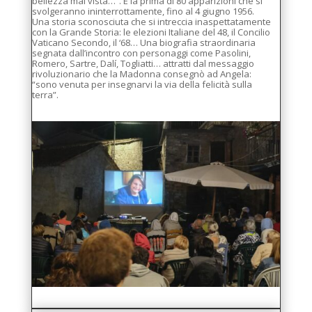
bellezza mai vista…”. É la prima di 80 apparizioni che si
svolgeranno ininterrottamente, fino al 4 giugno 1956.
Una storia sconosciuta che si intreccia inaspettatamente
con la Grande Storia: le elezioni Italiane del 48, il Concilio
Vaticano Secondo, il ‘68… Una biografia straordinaria
segnata dall’incontro con personaggi come Pasolini,
Romero, Sartre, Dalí, Togliatti… attratti dal messaggio
rivoluzionario che la Madonna consegnò ad Angela:
“sono venuta per insegnarvi la via della felicità sulla
terra”.