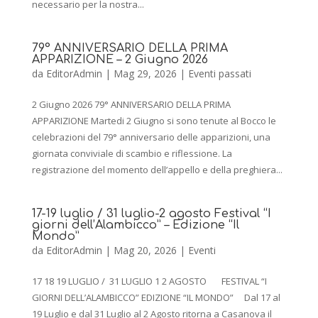
necessario per la nostra...
79° ANNIVERSARIO DELLA PRIMA
APPARIZIONE – 2 Giugno 2026
da
EditorAdmin
|
Mag 29, 2026
|
Eventi passati
2 Giugno 2026 79° ANNIVERSARIO DELLA PRIMA
APPARIZIONE Martedi 2 Giugno si sono tenute al Bocco le
celebrazioni del 79° anniversario delle apparizioni, una
giornata conviviale di scambio e riflessione. La
registrazione del momento dell’appello e della preghiera...
17-19 luglio / 31 luglio-2 agosto Festival “I
giorni dell’Alambicco” – Edizione “Il
Mondo”
da
EditorAdmin
|
Mag 20, 2026
|
Eventi
17 18 19 LUGLIO / 31 LUGLIO 1 2 AGOSTO FESTIVAL “I
GIORNI DELL’ALAMBICCO” EDIZIONE “IL MONDO” Dal 17 al
19 Luglio e dal 31 Luglio al 2 Agosto ritorna a Casanova il